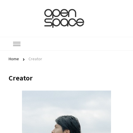
株式会社
大分県を拠点に映像制作、
YouTubeチャンネルや
オープン
Instagramなどのインター
ネットメディアを企画・運
スペース
営しています。。
Home
Creator
Creator