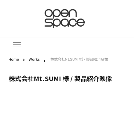
株式会社
大分県を拠点に映像制作、
YouTubeチャンネルや
オープン
Instagramなどのインター
ネットメディアを企画・運
スペース
営しています。。
Home
Works
株式会社Mt.SUMI 様 / 製品紹介映像
株式会社Mt.SUMI 様 / 製品紹介映像